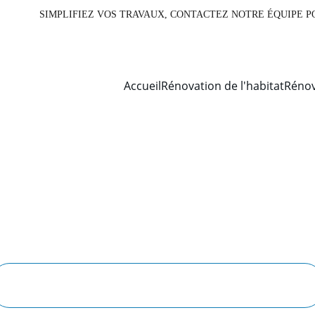
                                                                         SIMPLIFIEZ VOS TRAV
Accueil
Rénovation de l'habitat
Rénov
couvrez notre offre photovoltaïque
rmez votre énergie en économies c
Tester votre potentiel solaire, ici !