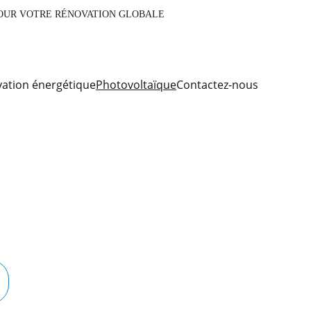
AUX, CONTACTEZ NOTRE ÉQUIPE POUR VOTRE RÉNOVATION GLOBALE
ation énergétique
Photovoltaïque
Contactez-nous
 et
oncrètes