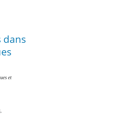
 dans 
ues
ues et 
, 