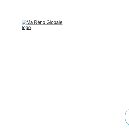
Dé
transfo